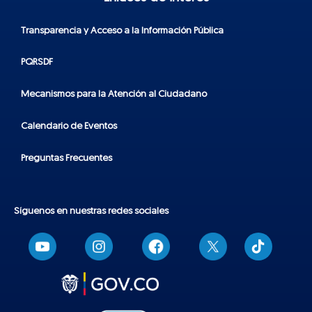
Transparencia y Acceso a la Información Pública
PQRSDF
Mecanismos para la Atención al Ciudadano
Calendario de Eventos
Preguntas Frecuentes
Síguenos en nuestras redes sociales
T
i
k
t
o
k