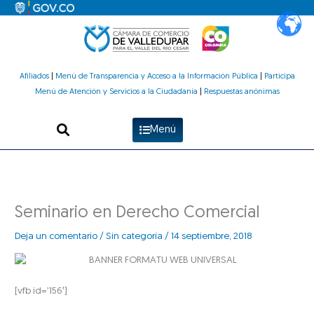
Ir
al
contenido
Afiliados
|
Menú de Transparencia y Acceso a la Información Pública
|
Participa
Menú de Atención y Servicios a la Ciudadanía
|
Respuestas anónimas
Menú
Seminario en Derecho Comercial
Deja un comentario
/
Sin categoría
/
14 septiembre, 2018
[vfb id=’156′]