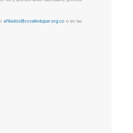
te los 2 últimos años calendario, previos
co
afiliados@ccvalledupar.org.co
o en las