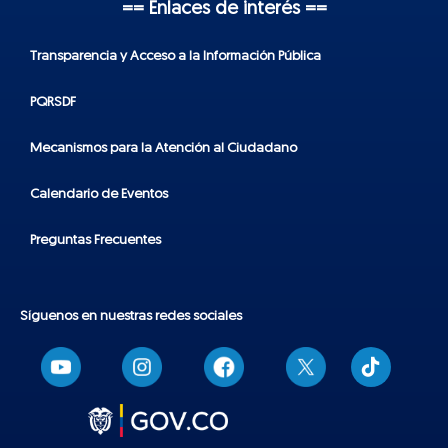
== Enlaces de interés ==
Transparencia y Acceso a la Información Pública
PQRSDF
Mecanismos para la Atención al Ciudadano
Calendario de Eventos
Preguntas Frecuentes
Síguenos en nuestras redes sociales
T
i
k
t
o