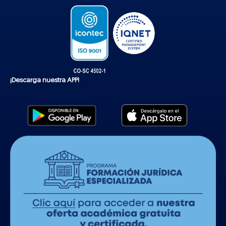
k
¡Descarga nuestra APP!