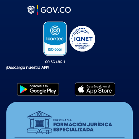
k
t
o
k
¡Descarga nuestra APP!