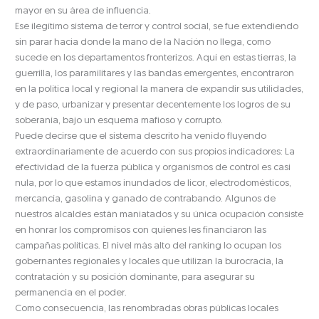
mayor en su área de influencia.
Ese ilegítimo sistema de terror y control social, se fue extendiendo
sin parar hacia donde la mano de la Nación no llega, como
sucede en los departamentos fronterizos. Aquí en estas tierras, la
guerrilla, los paramilitares y las bandas emergentes, encontraron
en la política local y regional la manera de expandir sus utilidades,
y de paso, urbanizar y presentar decentemente los logros de su
soberanía, bajo un esquema mafioso y corrupto.
Puede decirse que el sistema descrito ha venido fluyendo
extraordinariamente de acuerdo con sus propios indicadores: La
efectividad de la fuerza pública y organismos de control es casi
nula, por lo que estamos inundados de licor, electrodomésticos,
mercancía, gasolina y ganado de contrabando. Algunos de
nuestros alcaldes están maniatados y su única ocupación consiste
en honrar los compromisos con quienes les financiaron las
campañas políticas. El nivel más alto del ranking lo ocupan los
gobernantes regionales y locales que utilizan la burocracia, la
contratación y su posición dominante, para asegurar su
permanencia en el poder.
Como consecuencia, las renombradas obras públicas locales