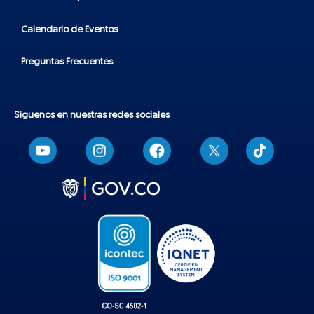
Calendario de Eventos
Preguntas Frecuentes
Síguenos en nuestras redes sociales
T
i
k
t
o
k