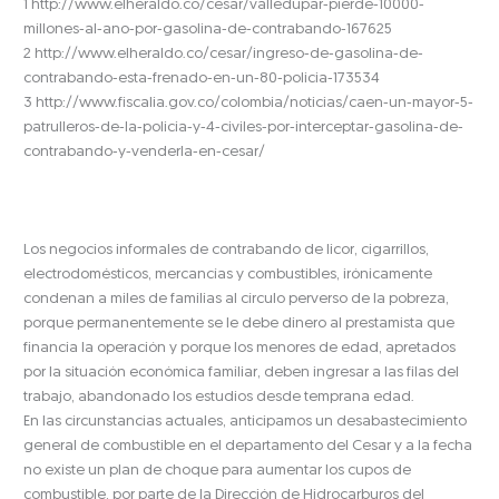
1 http://www.elheraldo.co/cesar/valledupar-pierde-10000-
millones-al-ano-por-gasolina-de-contrabando-167625
2 http://www.elheraldo.co/cesar/ingreso-de-gasolina-de-
contrabando-esta-frenado-en-un-80-policia-173534
3 http://www.fiscalia.gov.co/colombia/noticias/caen-un-mayor-5-
patrulleros-de-la-policia-y-4-civiles-por-interceptar-gasolina-de-
contrabando-y-venderla-en-cesar/
Los negocios informales de contrabando de licor, cigarrillos,
electrodomésticos, mercancías y combustibles, irónicamente
condenan a miles de familias al círculo perverso de la pobreza,
porque permanentemente se le debe dinero al prestamista que
financia la operación y porque los menores de edad, apretados
por la situación económica familiar, deben ingresar a las filas del
trabajo, abandonado los estudios desde temprana edad.
En las circunstancias actuales, anticipamos un desabastecimiento
general de combustible en el departamento del Cesar y a la fecha
no existe un plan de choque para aumentar los cupos de
combustible, por parte de la Dirección de Hidrocarburos del