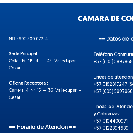
CÁMARA DE COM
== Datos de 
NIT :
892.300.072-4
Sede Principal :
Teléfono Conmuta
Calle 15 N° 4 – 33 Valledupar –
+57 (605) 5897868
Cesar
Líneas de atenció
Oficina Receptora :
+57 3182817247 (
Carrera 4 N° 15 – 36 Valledupar –
+57 (605) 5897868 E
Cesar
Líneas de Atenció
y Cobranzas:
+57 3104400971
== Horario de Atención ==
+57 3122894689