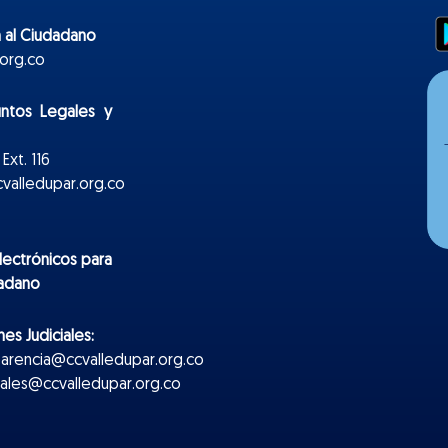
 al Ciudadano
org.co
untos Legales y
Ext. 116
valledupar.org.co
lectr
ónicos
para
dadano
es Judiciales:
parencia@ccvalledupar.org.co
ciales@ccvalledupar.org.co