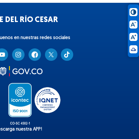
 DEL RÍO CESAR
guenos en nuestras redes sociales
T
i
k
t
o
k
escarga nuestra APP!