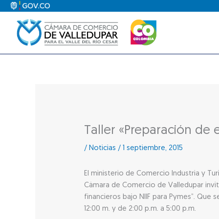
Ir
al
contenido
Taller «Preparación de 
/
Noticias
/
1 septiembre, 2015
El ministerio de Comercio Industria y T
Cámara de Comercio de Valledupar invitan
financieros bajo NIIF para Pymes”. Que se
12:00 m. y de 2:00 p.m. a 5:00 p.m.