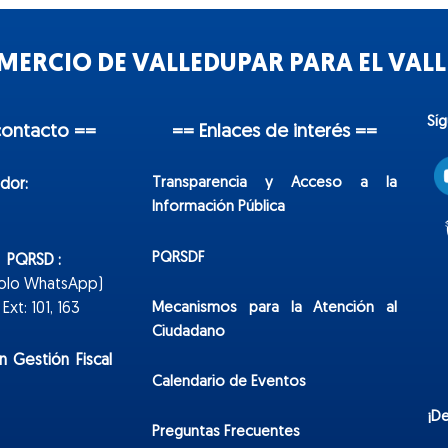
ERCIO DE VALLEDUPAR PARA EL VALLE
Sí
contacto ==
== Enlaces de interés ==
Transparencia y Acceso a la
dor:
Información Pública
PQRSDF
n PQRSD :
Solo WhatsApp)
Mecanismos para la Atención al
xt: 101, 163
Ciudadano
n Gestión Fiscal
Calendario de Eventos
¡D
Preguntas Frecuentes