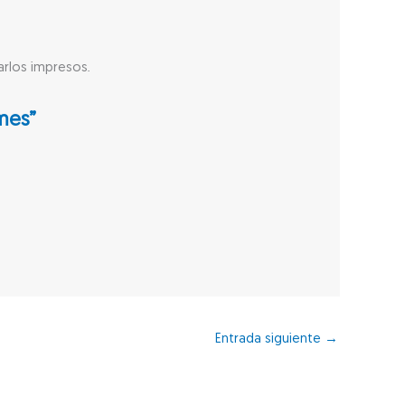
arlos impresos.
ymes”
Entrada siguiente
→