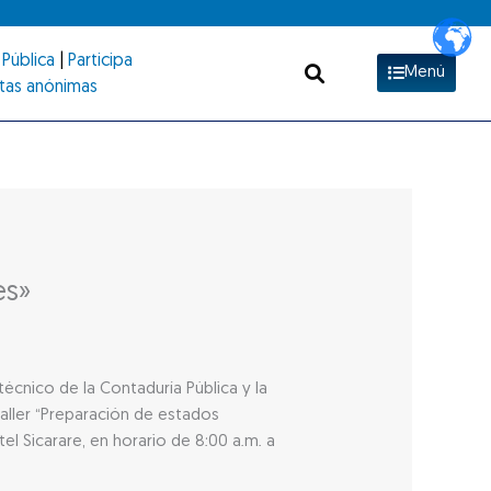
Pública
|
Participa
Menú
tas anónimas
es»
écnico de la Contaduría Pública y la
taller “Preparación de estados
el Sicarare, en horario de 8:00 a.m. a