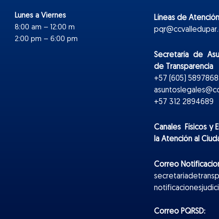
Lunes a Viernes
Líneas de Atención
8:00 am – 12:00 m
pqr@ccvalledupar.
2:00 pm – 6:00 pm
Secretaría de As
de Transparencia
+57 (605) 5897868 
asuntoslegales@cc
+57 312 2894689
Canales Físicos y
E
la Atención al Ciu
Correo Notificacion
secretariadetrans
notificacionesjudi
Correo PQRSD: