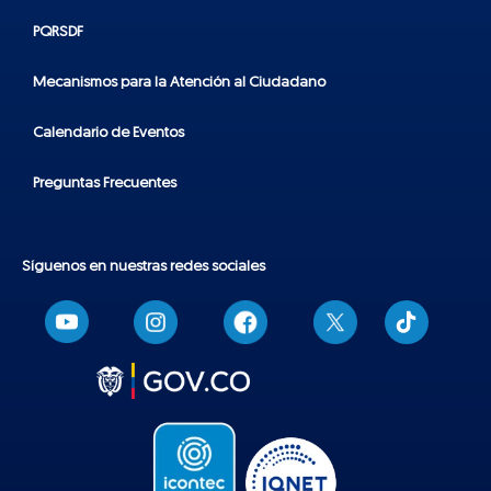
PQRSDF
Mecanismos para la Atención al Ciudadano
Calendario de Eventos
Preguntas Frecuentes
Síguenos en nuestras redes sociales
T
i
k
t
o
k