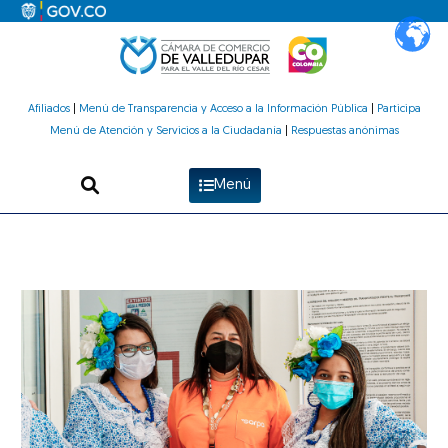
Ir
al
contenido
Afiliados
|
Menú de Transparencia y Acceso a la Información Pública
|
Participa
Menú de Atención y Servicios a la Ciudadanía
|
Respuestas anónimas
Menú