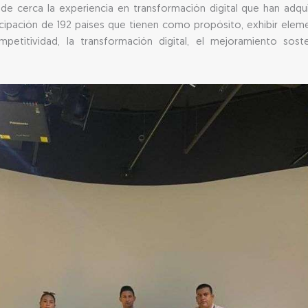
de cerca la experiencia en transformación digital que han adqu
icipación de 192 países que tienen como propósito, exhibir elem
etitividad, la transformación digital, el mejoramiento soste