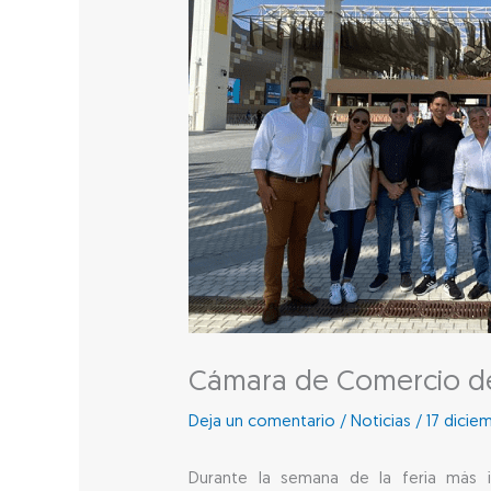
Cámara de Comercio de
Deja un comentario
/
Noticias
/
17 dicie
Durante la semana de la feria más im