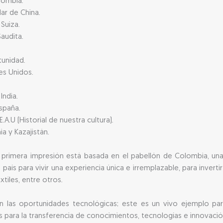
olombia.
lar de China.
 Suiza.
Saudita.
tunidad.
bes Unidos.
India.
España.
.A.U (Historial de nuestra cultura).
a y Kazajistán.
 la primera impresión está basada en el pabellón de Colombia, u
país para vivir una experiencia única e irremplazable, para inverti
tiles, entre otros.
on las oportunidades tecnológicas; este es un vivo ejemplo para 
s para la transferencia de conocimientos, tecnologías e innovació