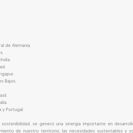
ral de Alemania.
s.
India.
ad.
ingapur.
es Bajos.
sil.
alia.
 y Portugal.
e sostenibilidad, se generó una sinergia importante en desarro
imiento de nuestro territorio, las necesidades sustentables y s