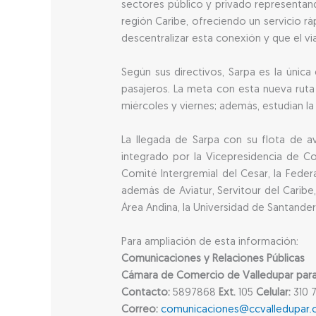
sectores público y privado representand
región Caribe, ofreciendo un servicio rá
descentralizar esta conexión y que el v
Según sus directivos, Sarpa es la únic
pasajeros. La meta con esta nueva ruta q
miércoles y viernes; además, estudian la 
La llegada de Sarpa con su flota de a
integrado por la Vicepresidencia de Co
Comité Intergremial del Cesar, la Fede
además de Aviatur, Servitour del Caribe,
Área Andina, la Universidad de Santander
Para ampliación de esta información:
Comunicaciones y Relaciones Públicas
Cámara de Comercio de Valledupar para e
Contacto:
5897868
Ext.
105
Celular:
310 7
Correo:
comunicaciones@ccvalledupar.