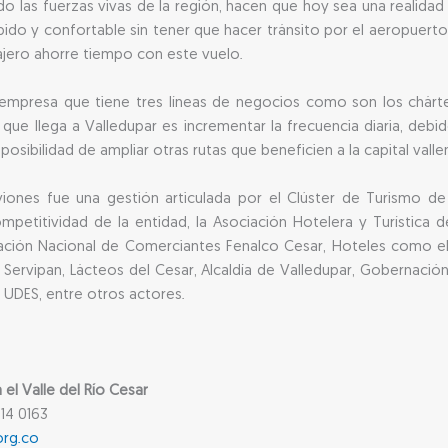
o las fuerzas vivas de la región, hacen que hoy sea una realidad 
pido y confortable sin tener que hacer tránsito por el aeropuert
iajero ahorre tiempo con este vuelo.
a empresa que tiene tres líneas de negocios como son los chárter
ue llega a Valledupar es incrementar la frecuencia diaria, debid
posibilidad de ampliar otras rutas que beneficien a la capital vallen
viones fue una gestión articulada por el Clúster de Turismo 
mpetitividad de la entidad, la Asociación Hotelera y Turística 
ración Nacional de Comerciantes Fenalco Cesar, Hoteles como el
 Servipan, Lácteos del Cesar, Alcaldía de Valledupar, Gobernación 
 UDES, entre otros actores.
l Valle del Río Cesar
14 0163
org.co