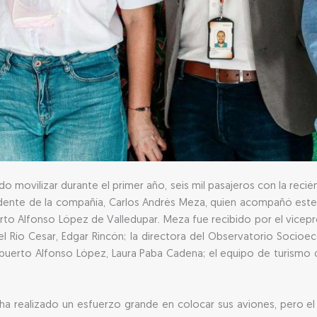
o movilizar durante el primer año, seis mil pasajeros con la recié
esidente de la compañía, Carlos Andrés Meza, quien acompañó este
rto Alfonso López de Valledupar. Meza fue recibido por el vicep
l Río Cesar, Edgar Rincón; la directora del Observatorio Socioe
uerto Alfonso López, Laura Paba Cadena; el equipo de turismo d
ea ha realizado un esfuerzo grande en colocar sus aviones, pero 