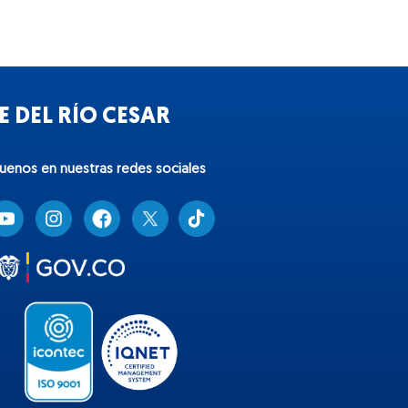
 DEL RÍO CESAR
guenos en nuestras redes sociales
T
i
k
t
o
k