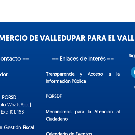
ERCIO DE VALLEDUPAR PARA EL VALLE
Sí
contacto ==
== Enlaces de interés ==
Transparencia y Acceso a la
dor:
Información Pública
PQRSDF
n PQRSD :
Solo WhatsApp)
Mecanismos para la Atención al
xt: 101, 163
Ciudadano
n Gestión Fiscal
Calendario de Eventos