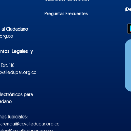
¡D
Preguntas Frecuentes
 al Ciudadano
org.co
untos Legales y
Ext. 116
valledupar.org.co
lectr
ónicos
para
dadano
es Judiciales:
parencia@ccvalledupar.org.co