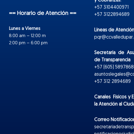
y Cobranzas:
+57 3104400971
== Horario de Atención ==
+57 3122894689
Lunes a Viernes
Líneas de Atención
8:00 am – 12:00 m
pqr@ccvalledupar.
2:00 pm – 6:00 pm
Secretaría de As
de Transparencia
+57 (605) 5897868 
asuntoslegales@cc
+57 312 2894689
Canales Físicos y
E
la Atención al Ciu
Correo Notificacion
secretariadetrans