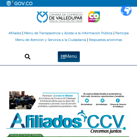
Ir
al
contenido
Afiliados
|
Menú de Transparencia y Acceso a la Información Pública
|
Participa
Menú de Atención y Servicios a la Ciudadanía
|
Respuestas anónimas
Menú