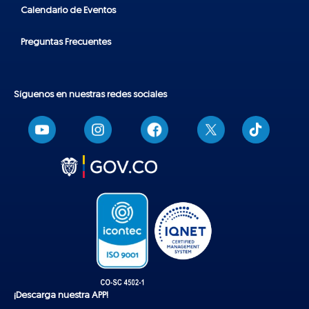
Calendario de Eventos
Preguntas Frecuentes
Síguenos en nuestras redes sociales
T
i
k
t
o
k
¡Descarga nuestra APP!