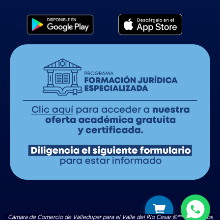
Cámara de Comercio de Valledupar para el Valle del Río Cesar ©®™ | Todos los