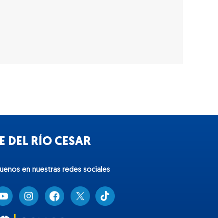
 DEL RÍO CESAR
guenos en nuestras redes sociales
T
i
k
t