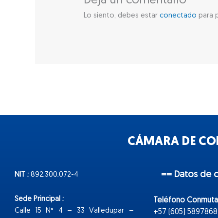
Deja un comentario
Lo siento, debes estar
conectado
para p
CÁMARA DE COM
== Datos de 
NIT :
892.300.072-4
Sede Principal :
Teléfono Conmuta
Calle 15 N° 4 – 33 Valledupar –
+57 (605) 5897868