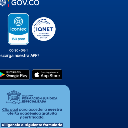
o
k
escarga nuestra APP!