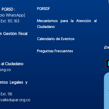
PQRSDF
n PQRSD :
Solo WhatsApp)
Mecanismos para la Atención al
xt: 101, 163
Ciudadano
n Gestión Fiscal
Calendario de Eventos
¡D
Preguntas Frecuentes
 al Ciudadano
org.co
untos Legales y
Ext. 116
valledupar.org.co