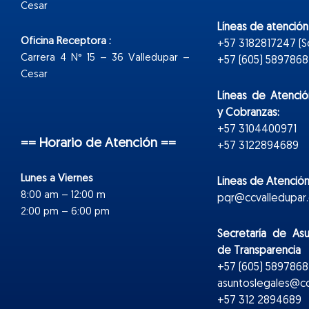
Cesar
Líneas de atenció
Oficina Receptora :
+57 3182817247 (
Carrera 4 N° 15 – 36 Valledupar –
+57 (605) 5897868 E
Cesar
Líneas de Atenció
y Cobranzas:
+57 3104400971
== Horario de Atención ==
+57 3122894689
Lunes a Viernes
Líneas de Atención
8:00 am – 12:00 m
pqr@ccvalledupar.
2:00 pm – 6:00 pm
Secretaría de As
de Transparencia
+57 (605) 5897868 
asuntoslegales@cc
+57 312 2894689