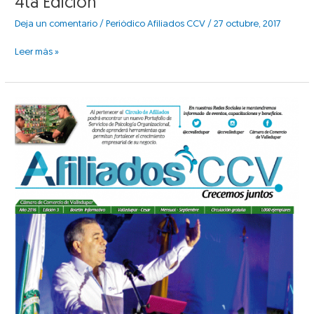
4ta Edición
Deja un comentario
/
Periódico Afiliados CCV
/
27 octubre, 2017
Leer más »
3ra
Edición