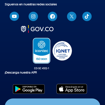
Síguenos en nuestras redes sociales
T
i
k
t
o
k
¡Descarga nuestra APP!