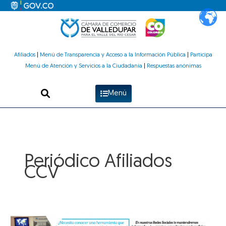
Ir
al
contenido
Afiliados
|
Menú de Transparencia y Acceso a la Información Pública
|
Participa
Menú de Atención y Servicios a la Ciudadanía
|
Respuestas anónimas
Menú
Periódico Afiliados
CCV
6ta