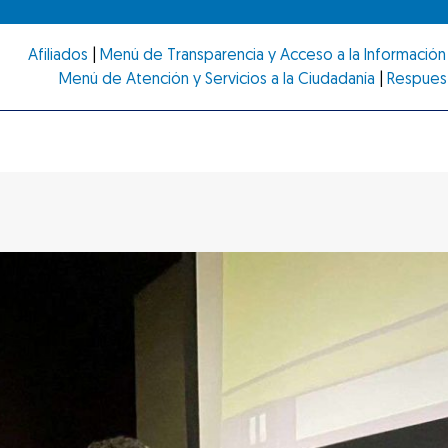
Afiliados
|
Menú de Transparencia y Acceso a la Información 
Menú de Atención y Servicios a la Ciudadanía
|
Respues