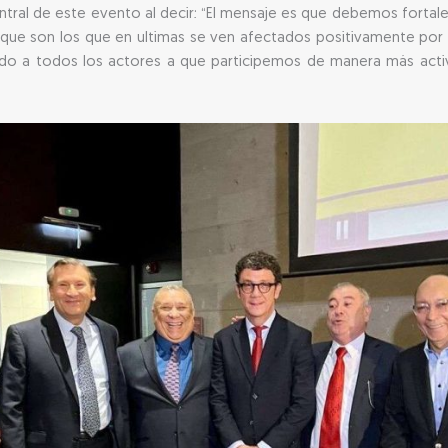
entral de este evento al decir: “El mensaje es que debemos fortal
 que son los que en ultimas se ven afectados positivamente por 
ndo a todos los actores a que participemos de manera más acti