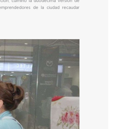
ación, culminó la duodécima versión de
 emprendedores de la ciudad recaudar