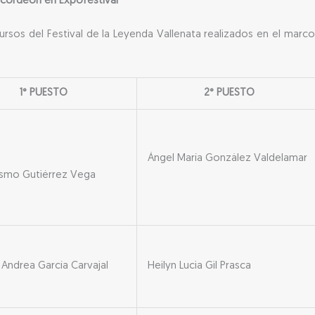
acordeón en Expofestival
rsos del Festival de la Leyenda Vallenata realizados en el marc
1° PUESTO
2° PUESTO
Ángel María González Valdelamar
rasmo Gutiérrez Vega
 Andrea García Carvajal
Heilyn Lucia Gil Prasca