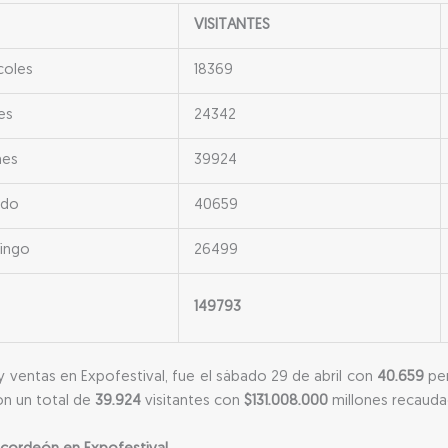
VISITANTES
coles
18369
es
24342
nes
39924
ado
40659
ingo
26499
149793
 y ventas en Expofestival, fue el sábado 29 de abril con
40.659
pe
con un total de
39.924
visitantes con
$131.008.000
millones recauda