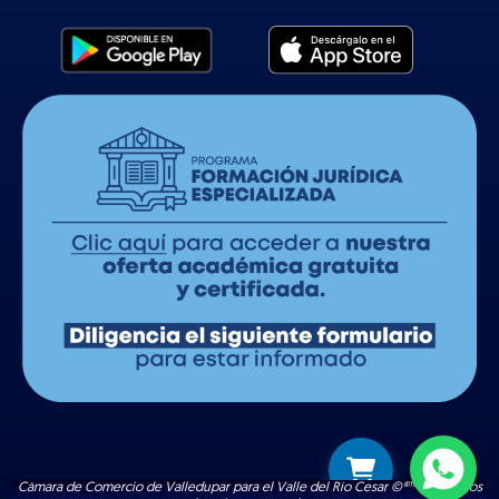
Cámara de Comercio de Valledupar para el Valle del Río Cesar ©®™ | Todos los