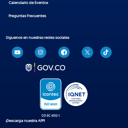
Calendario de Eventos
Preguntas Frecuentes
Síguenos en nuestras redes sociales
T
i
k
t
o
k
¡Descarga nuestra APP!