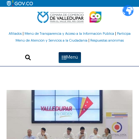
Ir
al
contenido
Afiliados
|
Menú de Transparencia y Acceso a la Información Pública
|
Participa
Menú de Atención y Servicios a la Ciudadanía
|
Respuestas anónimas
Menú