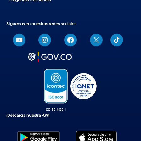
Preguntas Frecuentes
Síguenos en nuestras redes sociales
T
i
k
t
o
k
¡Descarga nuestra APP!