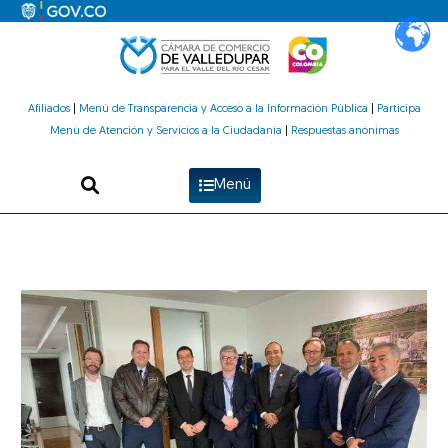
Ir
al
contenido
Afiliados
|
Menú de Transparencia y Acceso a la Información Pública
|
Participa
Menú de Atención y Servicios a la Ciudadanía
|
Respuestas anónimas
Menú