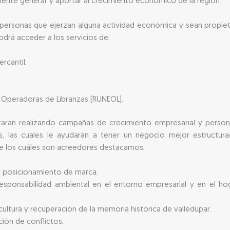
uiente generar y aportar al crecimiento económico de la región.
personas que ejerzan alguna actividad económica y sean propie
odrá acceder a los servicios de:
rcantil.
 Operadoras de Libranzas (RUNEOL).
rán realizando campañas de crecimiento empresarial y persona
as, las cuales le ayudarán a tener un negocio mejor estructu
de los cuáles son acreedores destacamos:
 posicionamiento de marca.
responsabilidad ambiental en el entorno empresarial y en el h
 cultura y recuperación de la memoria histórica de valledupar.
ión de conflictos.