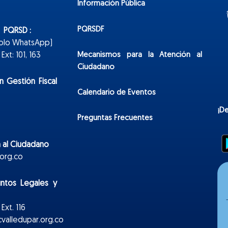
Información Pública
PQRSDF
n PQRSD :
Solo WhatsApp)
Mecanismos para la Atención al
xt: 101, 163
Ciudadano
n Gestión Fiscal
Calendario de Eventos
¡D
Preguntas Frecuentes
 al Ciudadano
org.co
untos Legales y
Ext. 116
valledupar.org.co