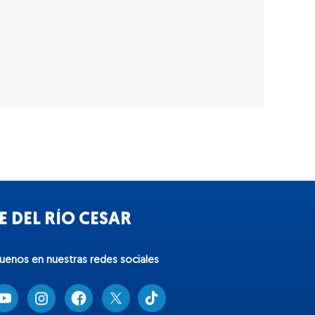
 DEL RÍO CESAR
guenos en nuestras redes sociales
T
i