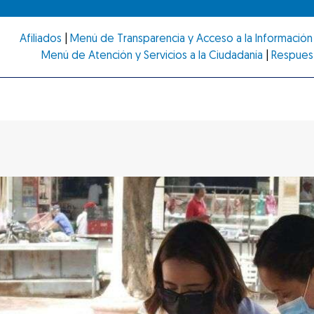
Afiliados
|
Menú de Transparencia y Acceso a la Información 
Menú de Atención y Servicios a la Ciudadanía
|
Respues