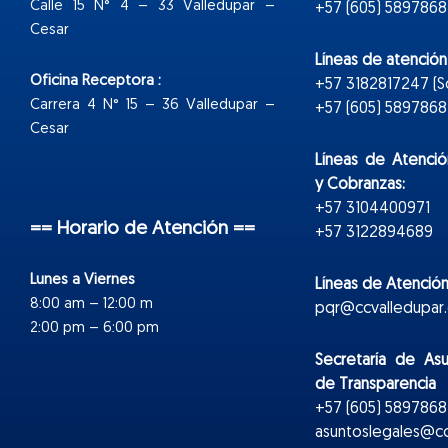
Calle 15 N° 4 – 33 Valledupar –
+57 (605) 5897868
Cesar
Líneas de atenció
Oficina Receptora :
+57 3182817247 (
Carrera 4 N° 15 – 36 Valledupar –
+57 (605) 5897868 E
Cesar
Líneas de Atenció
y Cobranzas:
+57 3104400971
== Horario de Atención ==
+57 3122894689
Lunes a Viernes
Líneas de Atención
8:00 am – 12:00 m
pqr@ccvalledupar.
2:00 pm – 6:00 pm
Secretaría de As
de Transparencia
+57 (605) 5897868 
asuntoslegales@cc