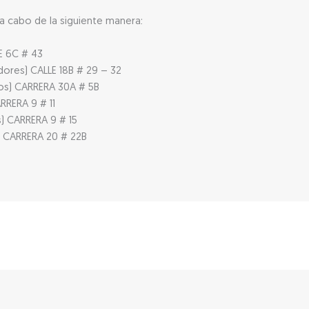
 a cabo de la siguiente manera:
LE 6C # 43
dores) CALLE 18B # 29 – 32
llos) CARRERA 30A # 5B
ARRERA 9 # 11
es) CARRERA 9 # 15
o) CARRERA 20 # 22B