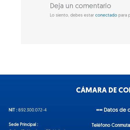
Deja un comentario
Lo siento, debes estar
conectado
para p
CÁMARA DE COM
== Datos de 
NIT :
892.300.072-4
Sede Principal :
Teléfono Conmuta