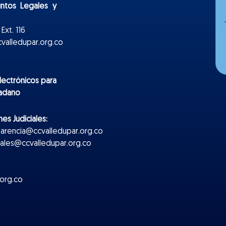
untos Legales y
Ext. 116
valledupar.org.co
lectr
ónicos
para
dadano
es Judiciales:
parencia@ccvalledupar.org.co
ciales@ccvalledupar.org.co
org.co