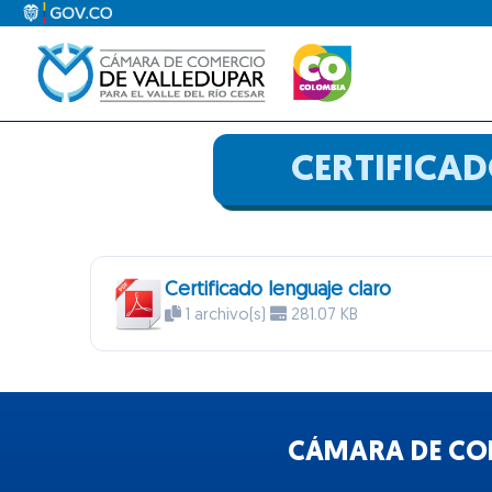
Ir
al
contenido
CERTIFICA
Certificado lenguaje claro
1 archivo(s)
281.07 KB
CÁMARA DE COM