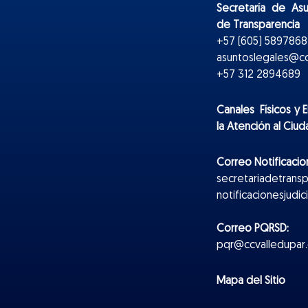
Secretaría de As
de Transparencia
+57 (605) 5897868 
asuntoslegales@cc
+57 312 2894689
Canales Físicos y
E
la Atención al Ciu
Correo Notificacion
secretariadetrans
notificacionesjudi
Correo PQRSD:
pqr@ccvalledupar.
Mapa del Sitio