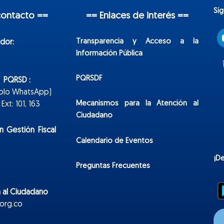
Sí
contacto ==
== Enlaces de interés ==
Transparencia y Acceso a la
dor:
Información Pública
PQRSDF
n PQRSD :
Solo WhatsApp)
Mecanismos para la Atención al
xt: 101, 163
Ciudadano
n Gestión Fiscal
Calendario de Eventos
¡D
Preguntas Frecuentes
 al Ciudadano
org.co