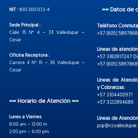
== Datos de 
NIT :
892.300.072-4
Sede Principal :
Teléfono Conmuta
Calle 15 N° 4 – 33 Valledupar –
+57 (605) 5897868
Cesar
Líneas de atenció
Oficina Receptora :
+57 3182817247 (
Carrera 4 N° 15 – 36 Valledupar –
+57 (605) 5897868 E
Cesar
Líneas de Atenció
y Cobranzas:
+57 3104400971
== Horario de Atención ==
+57 3122894689
Lunes a Viernes
Líneas de Atención
8:00 am – 12:00 m
pqr@ccvalledupar.
2:00 pm – 6:00 pm