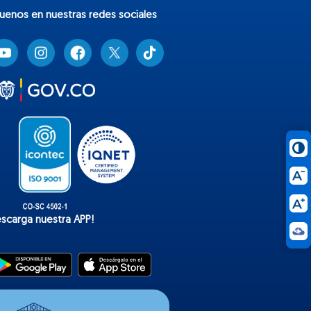
guenos en nuestras redes sociales
T
i
k
t
o
k
escarga nuestra APP!