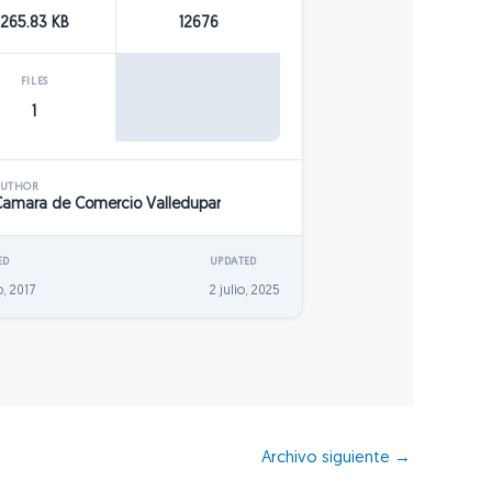
265.83 KB
12676
FILES
1
AUTHOR
Camara de Comercio Valledupar
ED
UPDATED
, 2017
2 julio, 2025
Archivo siguiente
→