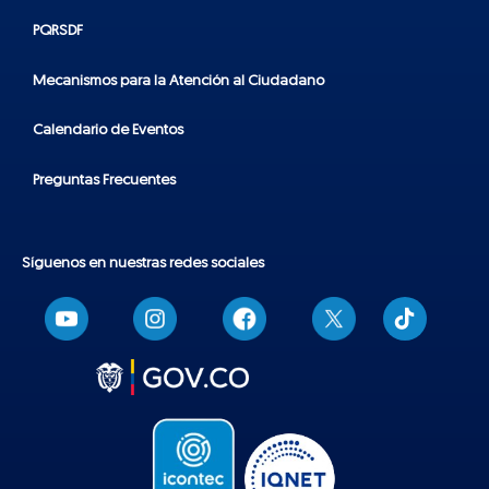
PQRSDF
Mecanismos para la Atención al Ciudadano
Calendario de Eventos
Preguntas Frecuentes
Síguenos en nuestras redes sociales
T
i
k
t
o
k