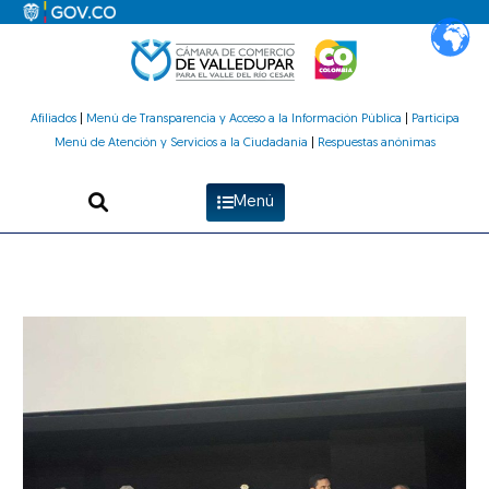
Ir
al
contenido
Afiliados
|
Menú de Transparencia y Acceso a la Información Pública
|
Participa
Menú de Atención y Servicios a la Ciudadanía
|
Respuestas anónimas
Menú