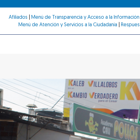
Afiliados
|
Menú de Transparencia y Acceso a la Información 
Menú de Atención y Servicios a la Ciudadanía
|
Respues