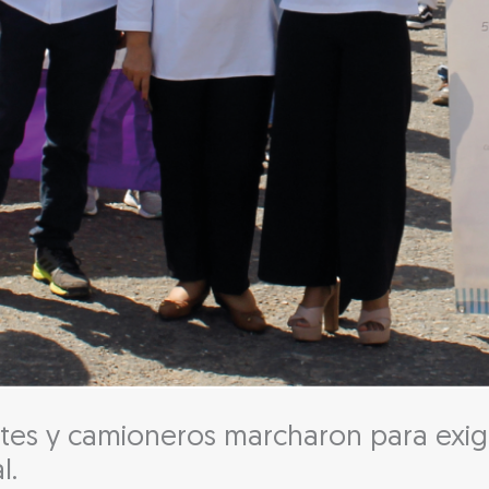
tes y camioneros marcharon para exigi
l.