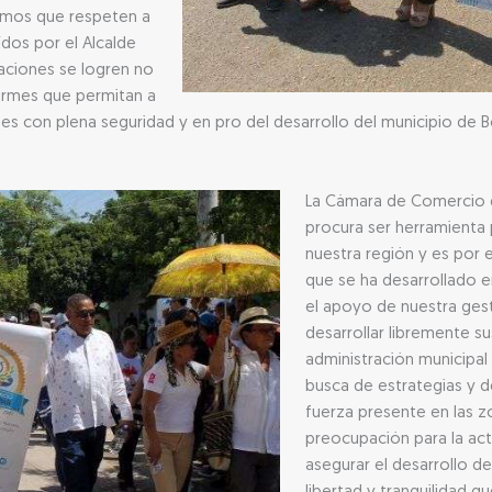
tamos que respeten a
dos por el Alcalde
aciones se logren no
firmes que permitan a
des con plena seguridad y en pro del desarrollo del municipio de B
La Cámara de Comercio de
procura ser herramienta 
nuestra región y es por e
que se ha desarrollado 
el apoyo de nuestra gest
desarrollar libremente su
administración municipal
busca de estrategias y d
fuerza presente en las 
preocupación para la act
asegurar el desarrollo de