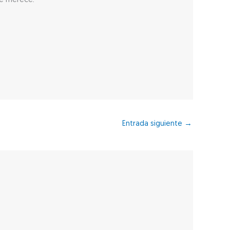
ue merece.
Entrada siguiente
→