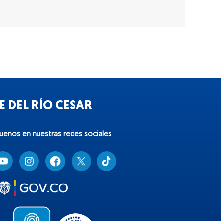
 DEL RÍO CESAR
guenos en nuestras redes sociales
T
i
k
t
o
k