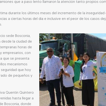
amiones que a paso lento llamaron la atención tanto propios com
tima durante los últimos meses del incremento de la inseguridad
as a ciertas horas del día e inclusive en el peor de los casos deja
o.
cio sede Bosconia,
 desde la ciudad de
 tempranas horas de
y empresarios, con
ca que se presenta
uellos mecanismos
a seguridad que hoy
erado de pequeños y
tiva Quentin Quintero
venidas hasta llegar a
l de Bosconia, donde