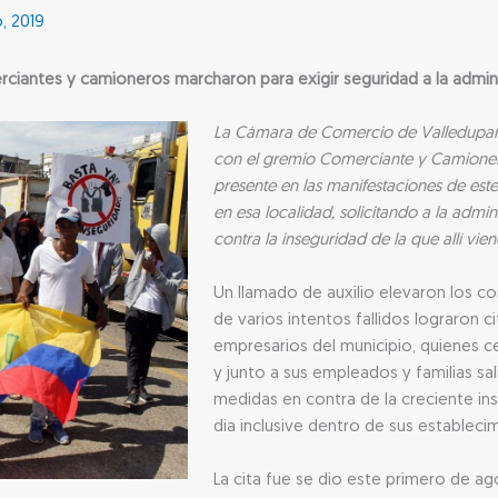
, 2019
ciantes y camioneros marcharon para exigir seguridad a la admini
La Cámara de Comercio de Valledupar pa
con el gremio Comerciante y Camioner
presente en las manifestaciones de est
en esa localidad, solicitando a la adm
contra la inseguridad de la que allí vi
Un llamado de auxilio elevaron los c
de varios intentos fallidos lograron c
empresarios del municipio, quienes ce
y junto a sus empleados y familias sal
medidas en contra de la creciente ins
día inclusive dentro de sus estableci
La cita fue se dio este primero de ag