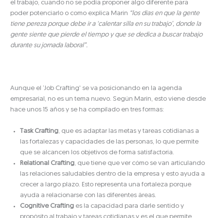
el trabajo, cuando no se podía proponer algo diferente para
poder potenciarlo o como explica Marín
“los días en que la gente
tiene pereza porque debe ir a ‘calentar silla en su trabajo’, donde la
gente siente que pierde el tiempo y que se dedica a buscar trabajo
durante su jornada laboral”.
Aunque el ‘Job Crafting’ se va posicionando en la agenda
empresarial, no es un tema nuevo. Según Marín, esto viene desde
hace unos 15 años y se ha compilado en tres formas:
Task Crafting
, que es adaptar las metas y tareas cotidianas a
las fortalezas y capacidades de las personas, lo que permite
que se alcancen los objetivos de forma satisfactoria.
Relational Crafting
, que tiene que ver cómo se van articulando
las relaciones saludables dentro de la empresa y esto ayuda a
crecer a largo plazo. Esto representa una fortaleza porque
ayuda a relacionarse con las diferentes áreas.
Cognitive Crafting
es la capacidad para darle sentido y
propósito al trabajo y tareas cotidianas y es el que permite