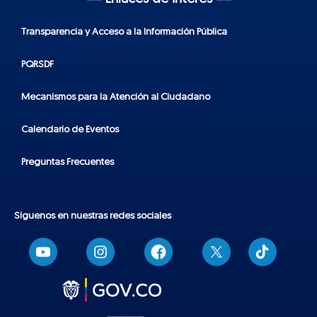
Transparencia y Acceso a la Información Pública
PQRSDF
Mecanismos para la Atención al Ciudadano
Calendario de Eventos
Preguntas Frecuentes
Síguenos en nuestras redes sociales
T
i
k
t
o
k