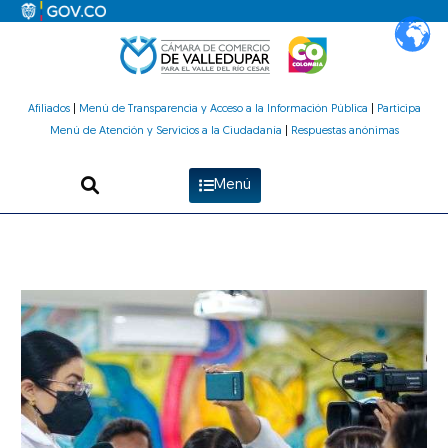
Ir
al
contenido
Afiliados
|
Menú de Transparencia y Acceso a la Información Pública
|
Participa
Menú de Atención y Servicios a la Ciudadanía
|
Respuestas anónimas
Menú