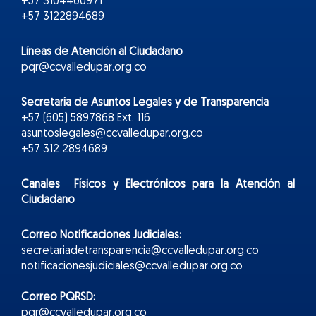
+57 3104400971
+57 3122894689
Líneas de Atención al Ciudadano
pqr@ccvalledupar.org.co
Secretaría de Asuntos Legales y de Transparencia
+57 (605) 5897868 Ext. 116
asuntoslegales@ccvalledupar.org.co
+57 312 2894689
Canales Físicos y
Electr
ónicos
para la Atención al
Ciudadano
Correo Notificaciones Judiciales:
secretariadetransparencia@ccvalledupar.org.co
notificacionesjudiciales@ccvalledupar.org.co
Correo PQRSD:
pqr@ccvalledupar.org.co