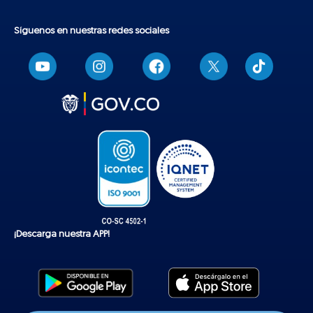
Síguenos en nuestras redes sociales
T
i
k
t
o
k
¡Descarga nuestra APP!