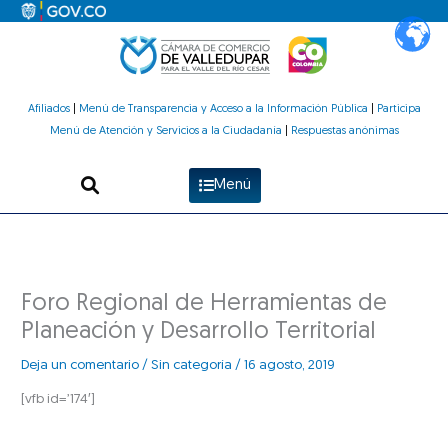
Ir
al
contenido
Afiliados
|
Menú de Transparencia y Acceso a la Información Pública
|
Participa
Menú de Atención y Servicios a la Ciudadanía
|
Respuestas anónimas
Menú
Foro Regional de Herramientas de
Planeación y Desarrollo Territorial
Deja un comentario
/
Sin categoría
/
16 agosto, 2019
[vfb id=’174′]