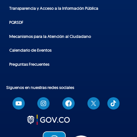
Transparencia y Acceso a la Información Pública
PQRSDF
Mecanismos para la Atención al Ciudadano
Calendario de Eventos
Preguntas Frecuentes
Síguenos en nuestras redes sociales
T
i
k
t
o
k