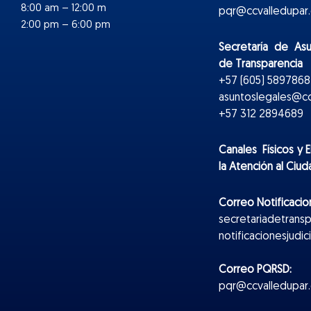
8:00 am – 12:00 m
pqr@ccvalledupar.
2:00 pm – 6:00 pm
Secretaría de As
de Transparencia
+57 (605) 5897868 
asuntoslegales@cc
+57 312 2894689
Canales Físicos y
E
la Atención al Ciu
Correo Notificacion
secretariadetrans
notificacionesjudi
Correo PQRSD:
pqr@ccvalledupar.