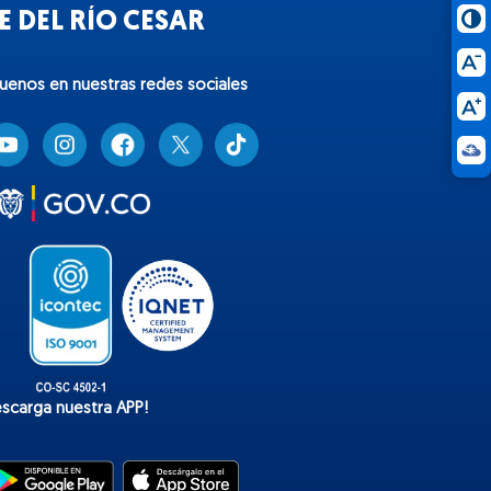
 DEL RÍO CESAR
guenos en nuestras redes sociales
T
i
k
t
o
k
escarga nuestra APP!