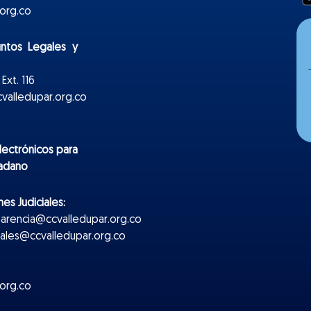
org.co
untos Legales y
Ext. 116
valledupar.org.co
lectr
ónicos
para
dadano
es Judiciales:
parencia@ccvalledupar.org.co
ciales@ccvalledupar.org.co
org.co