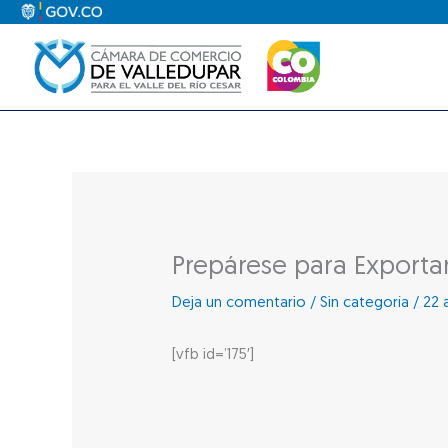
Ir
al
contenido
Prepárese para Exporta
Deja un comentario
/
Sin categoría
/
22 
[vfb id=’175′]