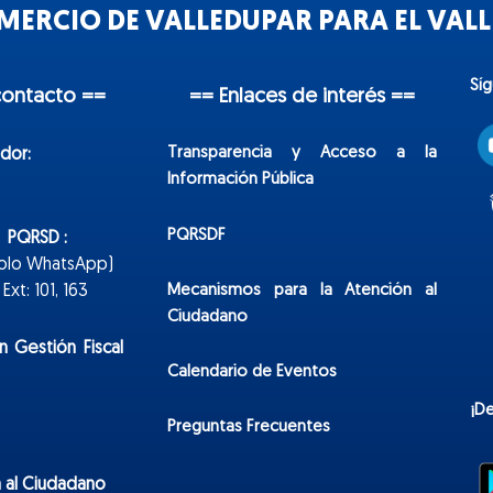
ERCIO DE VALLEDUPAR PARA EL VALLE
Sí
contacto ==
== Enlaces de interés ==
Transparencia y Acceso a la
dor:
Información Pública
PQRSDF
n PQRSD :
Solo WhatsApp)
Mecanismos para la Atención al
xt: 101, 163
Ciudadano
n Gestión Fiscal
Calendario de Eventos
¡D
Preguntas Frecuentes
 al Ciudadano