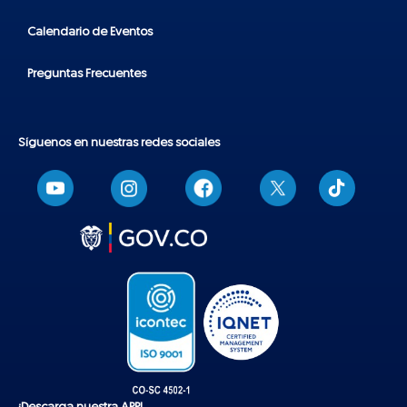
Calendario de Eventos
Preguntas Frecuentes
Síguenos en nuestras redes sociales
T
i
k
t
o
k