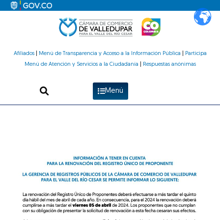
Ir
al
contenido
Afiliados
|
Menú de Transparencia y Acceso a la Información Pública
|
Participa
Menú de Atención y Servicios a la Ciudadanía
|
Respuestas anónimas
Menú