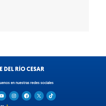
 DEL RÍO CESAR
guenos en nuestras redes sociales
T
i
k