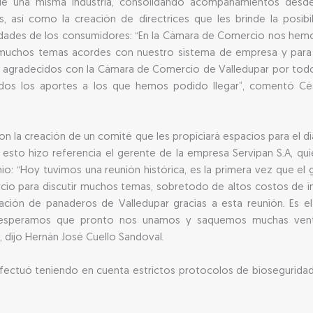
e una misma industria, consolidando acompañamientos desde e
s, así como la creación de directrices que les brinde la posib
sidades de los consumidores: “En la Cámara de Comercio nos he
ar muchos temas acordes con nuestro sistema de empresa y para 
agradecidos con la Cámara de Comercio de Valledupar por todos
dos los aportes a los que hemos podido llegar”, comentó Césa
n la creación de un comité que les propiciará espacios para el diá
 esto hizo referencia el gerente de la empresa Servipan S.A, qu
mio: “Hoy tuvimos una reunión histórica, es la primera vez que e
rcio para discutir muchos temas, sobretodo de altos costos de 
iación de panaderos de Valledupar gracias a esta reunión. Es 
esperamos que pronto nos unamos y saquemos muchas venta
dijo Hernán José Cuello Sandoval.
fectuó teniendo en cuenta estrictos protocolos de bioseguridad, 