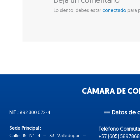
Deja un comentario
Lo siento, debes estar
conectado
para p
CÁMARA DE COM
== Datos de 
NIT :
892.300.072-4
Sede Principal :
Teléfono Conmuta
Calle 15 N° 4 – 33 Valledupar –
+57 (605) 5897868