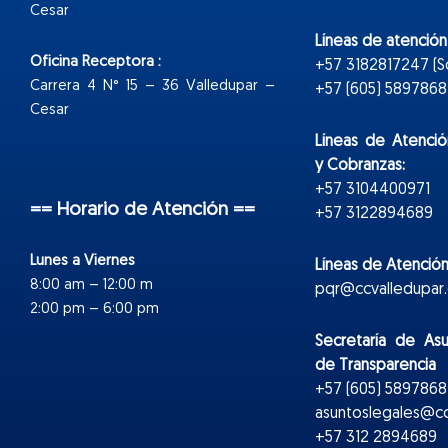
Cesar
Líneas de atenció
Oficina Receptora :
+57 3182817247 (
Carrera 4 N° 15 – 36 Valledupar –
+57 (605) 5897868 E
Cesar
Líneas de Atenció
y Cobranzas:
+57 3104400971
== Horario de Atención ==
+57 3122894689
Lunes a Viernes
Líneas de Atención
8:00 am – 12:00 m
pqr@ccvalledupar.
2:00 pm – 6:00 pm
Secretaría de As
de Transparencia
+57 (605) 5897868 
asuntoslegales@cc
+57 312 2894689