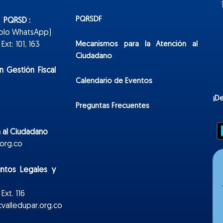
PQRSDF
n PQRSD :
Solo WhatsApp)
Mecanismos para la Atención al
xt: 101, 163
Ciudadano
n Gestión Fiscal
Calendario de Eventos
¡D
Preguntas Frecuentes
 al Ciudadano
org.co
untos Legales y
Ext. 116
valledupar.org.co