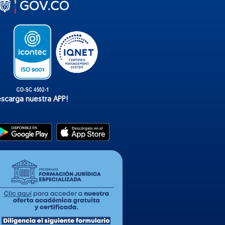
t
o
k
escarga nuestra APP!