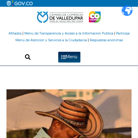
Ir
al
contenido
Afiliados
|
Menú de Transparencia y Acceso a la Información Pública
|
Participa
Menú de Atención y Servicios a la Ciudadanía
|
Respuestas anónimas
Menú