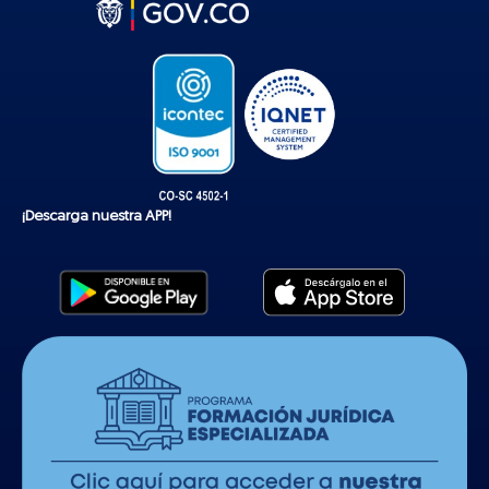
t
o
k
¡Descarga nuestra APP!