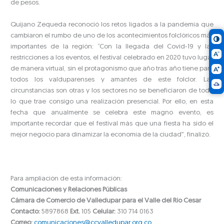
de pesos.
Quijano Zequeda reconoció los retos ligados a la pandemia que
cambiaron el rumbo de uno de los acontecimientos folclóricos más
importantes de la región: “Con la llegada del Covid-19 y las
restricciones a los eventos, el festival celebrado en 2020 tuvo lugar
de manera virtual, sin el protagonismo que año tras año tiene para
todos los valduparenses y amantes de este folclor. Las
circunstancias son otras y los sectores no se beneficiaron de todo
lo que trae consigo una realización presencial. Por ello, en esta
fecha que anualmente se celebra este magno evento, es
importante recordar que el festival más que una fiesta ha sido el
mejor negocio para dinamizar la economía de la ciudad”, finalizó.
Para ampliación de esta información:
Comunicaciones y Relaciones Públicas
Cámara de Comercio de Valledupar para el Valle del Río Cesar
Contacto:
5897868
Ext.
105
Celular:
310 714 0163
Correo:
comunicaciones@ccvalledupar.org.co