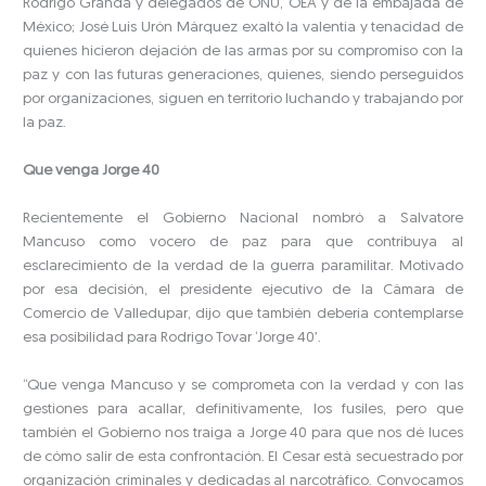
Rodrigo Granda y delegados de ONU, OEA y de la embajada de
México; José Luis Urón Márquez exaltó la valentía y tenacidad de
quienes hicieron dejación de las armas por su compromiso con la
paz y con las futuras generaciones, quienes, siendo perseguidos
por organizaciones, siguen en territorio luchando y trabajando por
la paz.
Que venga Jorge 40
Recientemente el Gobierno Nacional nombró a Salvatore
Mancuso como vocero de paz para que contribuya al
esclarecimiento de la verdad de la guerra paramilitar. Motivado
por esa decisión, el presidente ejecutivo de la Cámara de
Comercio de Valledupar, dijo que también debería contemplarse
esa posibilidad para Rodrigo Tovar ‘Jorge 40’.
“Que venga Mancuso y se comprometa con la verdad y con las
gestiones para acallar, definitivamente, los fusiles, pero que
también el Gobierno nos traiga a Jorge 40 para que nos dé luces
de cómo salir de esta confrontación. El Cesar está secuestrado por
organización criminales y dedicadas al narcotráfico. Convocamos