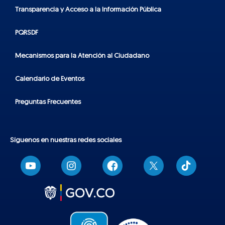
Transparencia y Acceso a la Información Pública
PQRSDF
Mecanismos para la Atención al Ciudadano
Calendario de Eventos
Preguntas Frecuentes
Síguenos en nuestras redes sociales
T
i
k
t
o
k