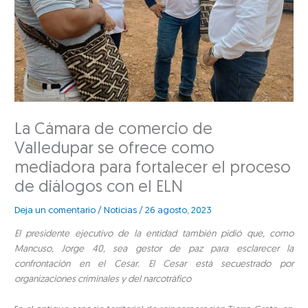
La Cámara de comercio de
Valledupar se ofrece como
mediadora para fortalecer el proceso
de diálogos con el ELN
Deja un comentario
/
Noticias
/
26 agosto, 2023
El presidente ejecutivo de la entidad también pidió que, como
Mancuso, Jorge 40, sea gestor de paz para esclarecer la
confrontación en el Cesar.
El Cesar está secuestrado por
organizaciones criminales y del narcotráfico