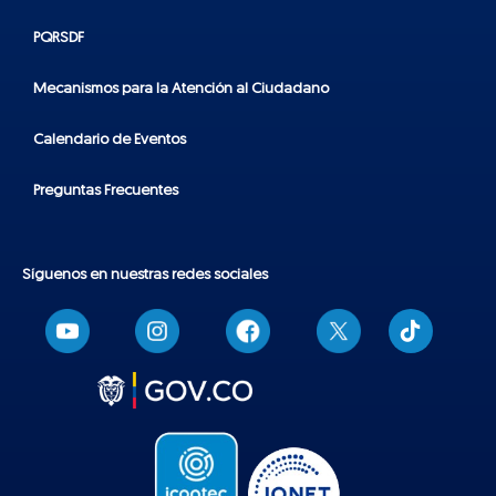
PQRSDF
Mecanismos para la Atención al Ciudadano
Calendario de Eventos
Preguntas Frecuentes
Síguenos en nuestras redes sociales
T
i
k
t
o
k