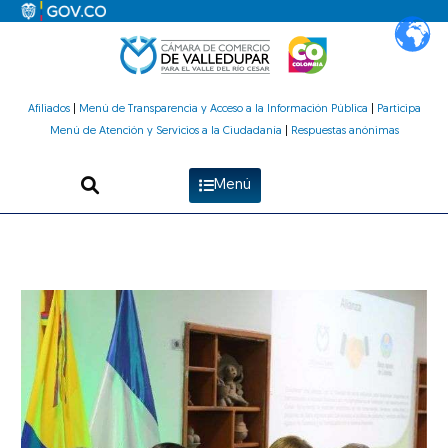
Ir
al
contenido
Afiliados
|
Menú de Transparencia y Acceso a la Información Pública
|
Participa
Menú de Atención y Servicios a la Ciudadanía
|
Respuestas anónimas
Menú