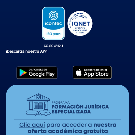
k
¡Descarga nuestra APP!