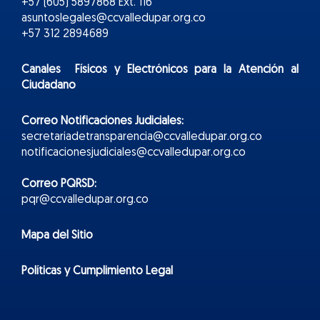
+57 (605) 5897868 Ext. 116
asuntoslegales@ccvalledupar.org.co
+57 312 2894689
Canales Físicos y
Electr
ónicos
para la Atención al
Ciudadano
Correo Notificaciones Judiciales:
secretariadetransparencia@ccvalledupar.org.co
notificacionesjudiciales@ccvalledupar.org.co
Correo PQRSD:
pqr@ccvalledupar.org.co
Mapa del Sitio
Políticas y Cumplimiento Legal