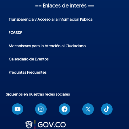
== Enlaces de interés ==
Transparencia y Acceso a la Información Pública
PQRSDF
Mecanismos para la Atención al Ciudadano
Calendario de Eventos
Preguntas Frecuentes
Síguenos en nuestras redes sociales
T
i
k
t
o