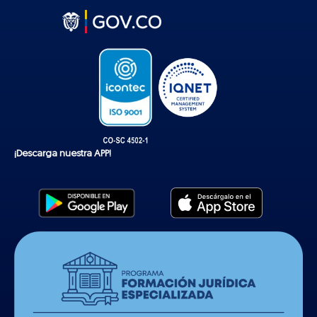
k
t
o
k
¡Descarga nuestra APP!