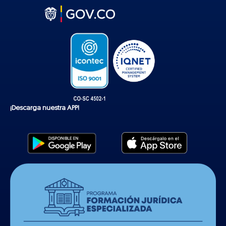
t
o
k
¡Descarga nuestra APP!