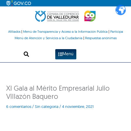
Ir
al
contenido
Afiliados
|
Menú de Transparencia y Acceso a la Información Pública
|
Participa
Menú de Atención y Servicios a la Ciudadanía
|
Respuestas anónimas
Menú
XI Gala al Mérito Empresarial Julio
Villazón Baquero
6 comentarios
/
Sin categoría
/
4 noviembre, 2021