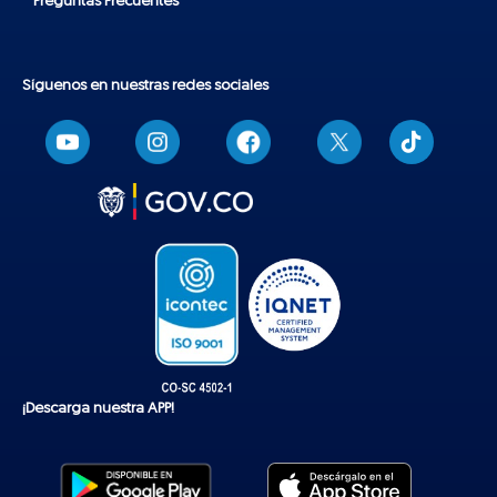
Preguntas Frecuentes
Síguenos en nuestras redes sociales
T
i
k
t
o
k
¡Descarga nuestra APP!