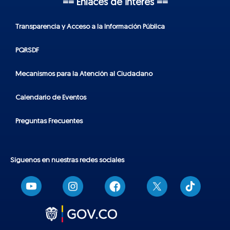
== Enlaces de interés ==
Transparencia y Acceso a la Información Pública
PQRSDF
Mecanismos para la Atención al Ciudadano
Calendario de Eventos
Preguntas Frecuentes
Síguenos en nuestras redes sociales
T
i
k
t
o
k