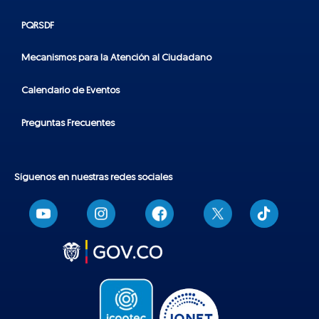
PQRSDF
Mecanismos para la Atención al Ciudadano
Calendario de Eventos
Preguntas Frecuentes
Síguenos en nuestras redes sociales
T
i
k
t
o
k