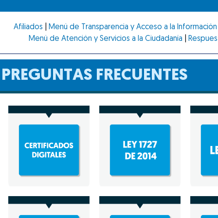
Afiliados
|
Menú de Transparencia y Acceso a la Información 
Menú de Atención y Servicios a la Ciudadanía
|
Respues
PREGUNTAS FRECUENTES