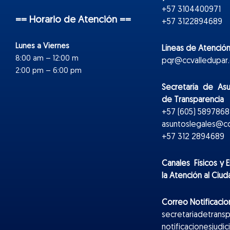
+57 3104400971
== Horario de Atención ==
+57 3122894689
Lunes a Viernes
Líneas de Atención
8:00 am – 12:00 m
pqr@ccvalledupar.
2:00 pm – 6:00 pm
Secretaría de As
de Transparencia
+57 (605) 5897868 
asuntoslegales@cc
+57 312 2894689
Canales Físicos y
E
la Atención al Ciu
Correo Notificacion
secretariadetrans
notificacionesjudi