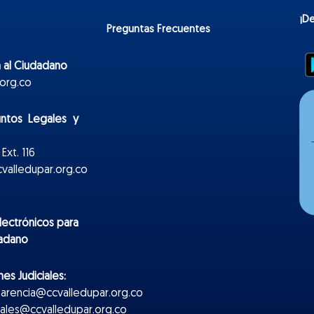
¡D
Preguntas Frecuentes
 al Ciudadano
org.co
untos Legales y
Ext. 116
valledupar.org.co
lectr
ónicos
para
dadano
es Judiciales:
parencia@ccvalledupar.org.co
ciales@ccvalledupar.org.co