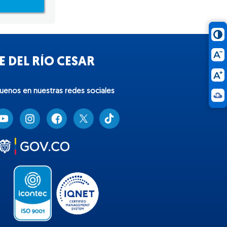
 DEL RÍO CESAR
guenos en nuestras redes sociales
T
i
k
t
o
k